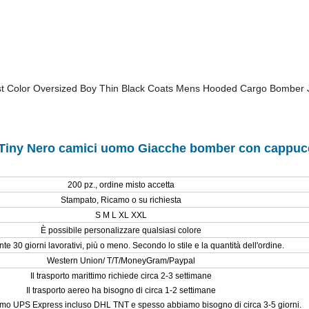
 Tiny Nero camici uomo Giacche bomber con cappuc
200 pz., ordine misto accetta
Stampato, Ricamo o su richiesta
S M L XL XXL
È possibile personalizzare qualsiasi colore
e 30 giorni lavorativi, più o meno. Secondo lo stile e la quantità dell'ordine.
Western Union/ T/T/MoneyGram/Paypal
Il trasporto marittimo richiede circa 2-3 settimane
Il trasporto aereo ha bisogno di circa 1-2 settimane
amo UPS Express incluso DHL TNT e spesso abbiamo bisogno di circa 3-5 giorni.