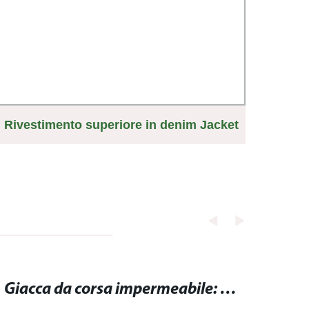
Rivestimento superiore in denim Jacket
201
sciolto con colletto alto
Giacca da corsa impermeabile: resistente all'acqua e ideale per correre sotto la pioggia