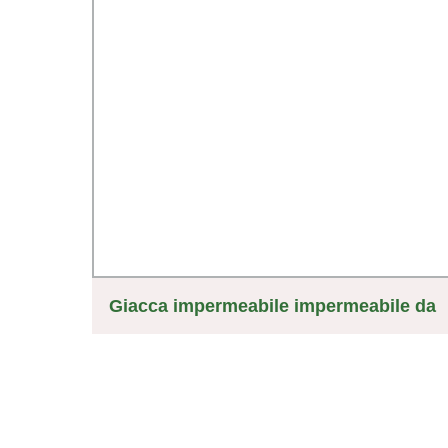
ux
Giacca impermeabile impermeabile da
cie
donna Hot Selling con cappuccio
leggero Giacca impermeabile