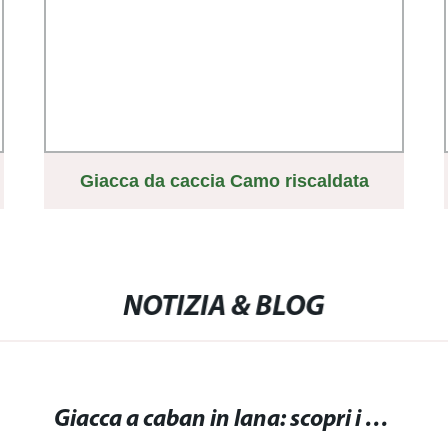
Giacca da caccia Camo riscaldata
all&prime;ingrosso traspirante
impermeabile e antivento
NOTIZIA & BLOG
Giacca a caban in lana: scopri i migliori modelli per un look elegante e trendy