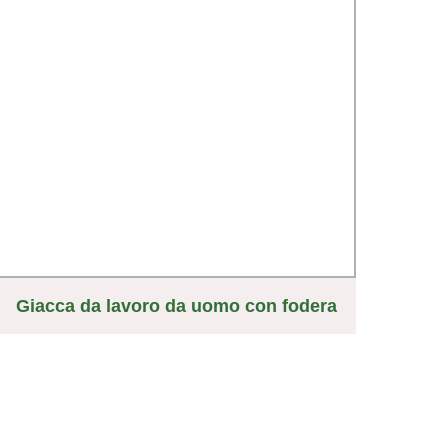
Giacca da lavoro da uomo con fodera
G
in pile caldo, giacca da camionista con
tasc
colletto, giacca cargo da lavoro per