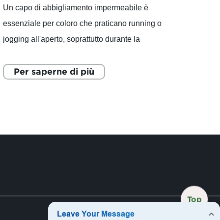
Un capo di abbigliamento impermeabile è
essenziale per coloro che praticano running o
jogging all'aperto, soprattutto durante la
stagione delle piogge. La [Factory Name] si è
affermata nel settore d
Per saperne di più
Top