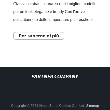
Giacca a caban in lana: scopri i migliori modelli
per un look elegante e trendy Con l'arrivo
dell'autunno e delle temperature più fresche, è il
momento di aggiornare il guardaroba con capi
caldi e
Per saperne di più
PARTNER COMPANY
Copyright © 2021 Hebei Zenqi Clothes Co., Ltd.
Sitemap