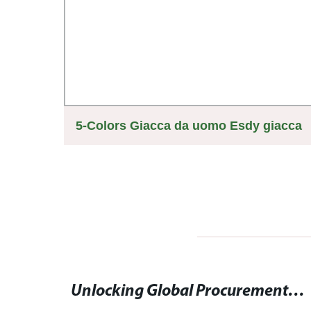
e
5-Colors Giacca da uomo Esdy giacca
omode
tattica calda da esterno giacca a vento
da combattimento
Giacca in pelle nera: eleganza e stile per ogni occasione.
Unlocking Global Procurement: Discover China's Finest PKU Food Products