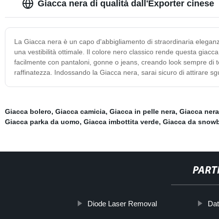
Giacca nera di qualità dall'Exporter cinese
La Giacca nera è un capo d'abbigliamento di straordinaria eleganza e
una vestibilità ottimale. Il colore nero classico rende questa giacc
facilmente con pantaloni, gonne o jeans, creando look sempre di ten
raffinatezza. Indossando la Giacca nera, sarai sicuro di attirare sgu
Giacca bolero
,
Giacca camicia
,
Giacca in pelle nera
,
Giacca ner
Giacca parka da uomo
,
Giacca imbottita verde
,
Giacca da snow
PART
Diode Laser Removal
Dat